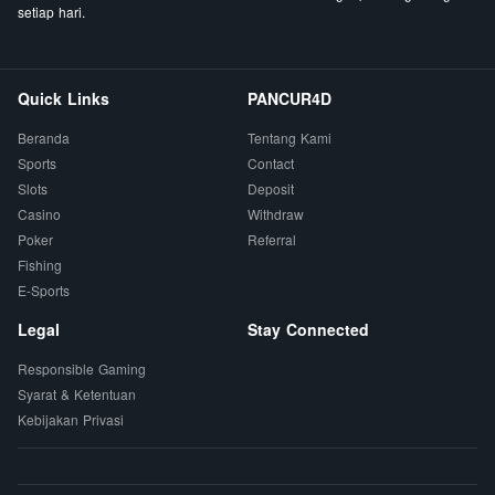
setiap hari.
Quick Links
PANCUR4D
Beranda
Tentang Kami
Sports
Contact
Slots
Deposit
Casino
Withdraw
Poker
Referral
Fishing
E-Sports
Legal
Stay Connected
Responsible Gaming
Syarat & Ketentuan
Kebijakan Privasi